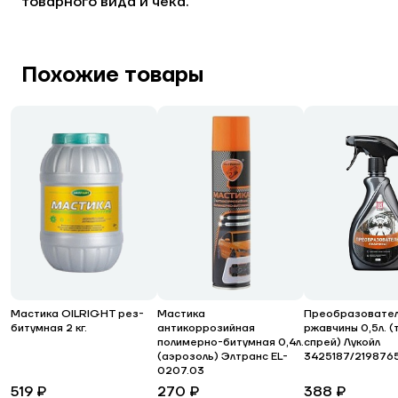
товарного вида и чека.
Похожие товары
Мастика OILRIGHT рез-
Мастика
Преобразовате
битумная 2 кг.
антикоррозийная
ржавчины 0,5л. (
полимерно-битумная 0,4л.
спрей) Лукойл
(аэрозоль) Элтранс EL-
3425187/219876
0207.03
519 ₽
270 ₽
388 ₽