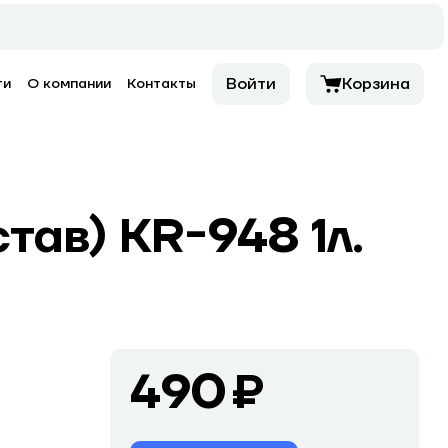
Войти
Корзина
ти
О компании
Контакты
ав) KR-948 1л.
490 ₽