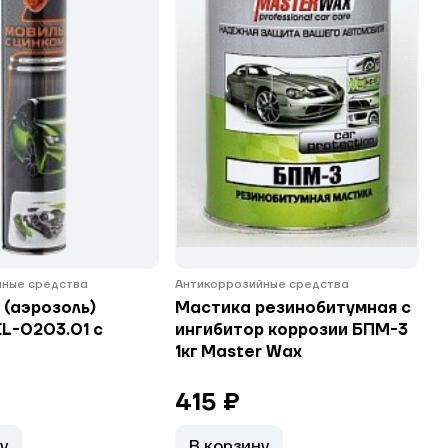
йные средства
Антикоррозийные средства
. (аэрозоль)
Мастика резинобитумная с
L-0203.01 с
ингибитор коррозии БПМ-3
1кг Master Wax
415 ₽
у
В корзину