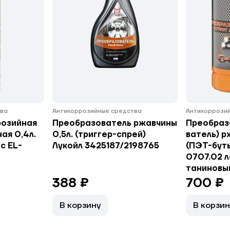
тва
Антикоррозийные средства
Антикоррози
розийная
Преобразователь ржавчины
Преобраз
ая 0,4л.
0,5л. (триггер-спрей)
ватель) р
с EL-
Лукойл 3425187/2198765
(ПЭТ-буты
0707.02 
таниновы
388 ₽
700 ₽
В корзину
В корзин