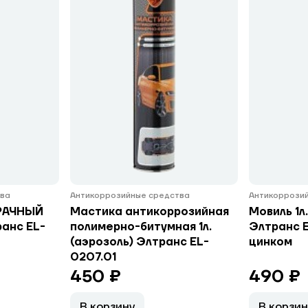
тва
Антикоррозийные средства
Антикоррози
РАЧНЫЙ
Мастика антикоррозийная
Мовиль 1л
ранс EL-
полимерно-битумная 1л.
Элтранс E
(аэрозоль) Элтранс EL-
цинком
0207.01
450 ₽
490 ₽
В корзину
В корзин