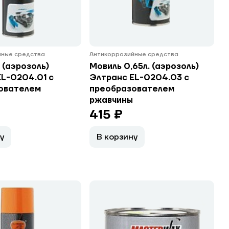
йные средства
Антикоррозийные средства
. (аэрозоль)
Мовиль 0,65л. (аэрозоль)
EL-0204.01 с
Элтранс EL-0204.03 с
ователем
преобразователем
ржавчины
415 ₽
у
В корзину