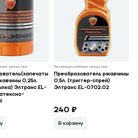
йные средства
Антикоррозийные средства
ователь(запечаты
Преобразователь ржавчины
жавчины 0,25л.
0,5л. (триггер-спрей)
лка) Элтранс EL-
Элтранс EL-0702.02
латексно-
й
240 ₽
у
В корзину