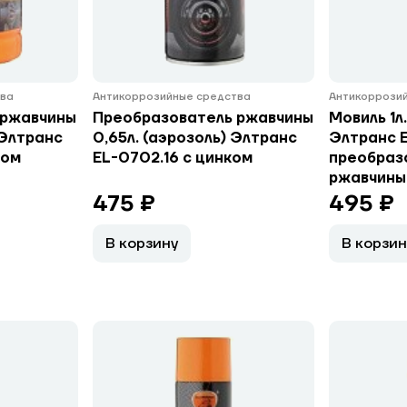
тва
Антикоррозийные средства
Антикоррози
 ржавчины
Преобразователь ржавчины
Мовиль 1л
 Элтранс
0,65л. (аэрозоль) Элтранс
Элтранс 
ком
EL-0702.16 с цинком
преобраз
ржавчины
475 ₽
495 ₽
В корзину
В корзин