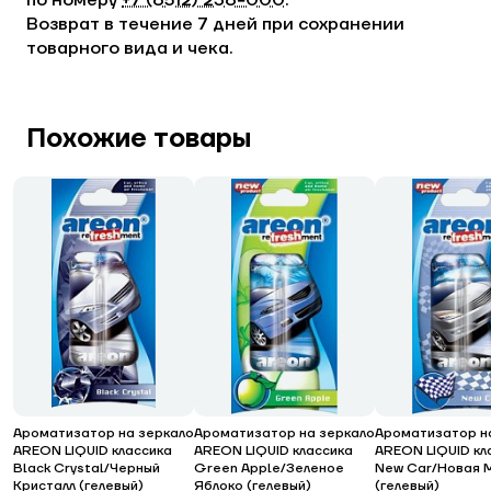
по номеру
+7 (8512) 238−000
.
Возврат в течение 7 дней при сохранении
товарного вида и чека.
Похожие товары
Ароматизатор на зеркало
Ароматизатор на зеркало
Ароматизатор н
AREON LIQUID классика
AREON LIQUID классика
AREON LIQUID кл
Black Crystal/Черный
Green Apple/Зеленое
New Car/Новая 
Кристалл (гелевый)
Яблоко (гелевый)
(гелевый)