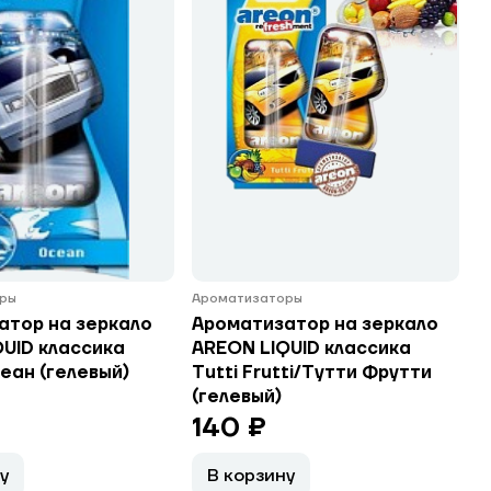
ры
Ароматизаторы
атор на зеркало
Ароматизатор на зеркало
UID классика
AREON LIQUID классика
еан (гелевый)
Tutti Frutti/Тутти Фрутти
(гелевый)
140 ₽
у
В корзину