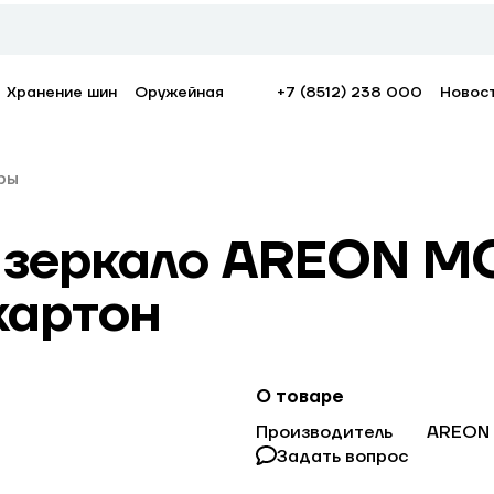
Хранение шин
Оружейная
+7 (8512) 238 000
Новос
ры
 зеркало AREON M
картон
О товаре
Производитель
AREON
Задать вопрос