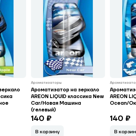
Ароматизаторы
Ароматизато
зеркало
Ароматизатор на зеркало
Ароматиз
ссика
AREON LIQUID классика New
AREON LIQ
ное
Car/Новая Машина
Ocean/Ок
(гелевый)
140 ₽
140 ₽
В корзину
В корзин