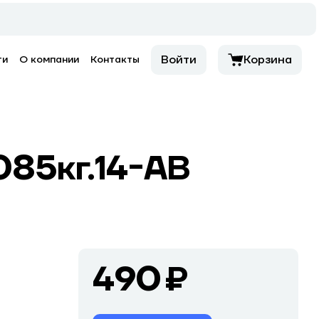
Войти
Корзина
ти
О компании
Контакты
085кг.14-АВ
490 ₽