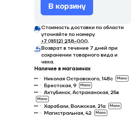
В корзину
Стоимость доставки по области
уточняйте по номеру
+7 (8512) 238−000
.
Возврат в течение 7 дней при
сохранении товарного вида и
чека.
Наличие в магазинах
Николая Островского, 148с
Мало
Брестская, 9
Мало
Ахтубинск, Астраханская, 25в
Мало
Харабали, Волжская, 21а
Мало
Магистральная, 42
Мало