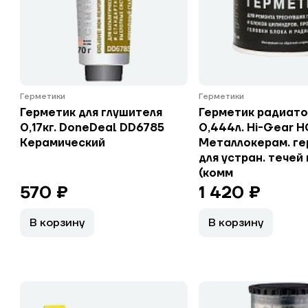
Герметики
Герметики
Герметик для глушителя
Герметик радиат
0,17кг. DoneDeal DD6785
0,444л. Hi-Gear 
Керамический
Металлокерам. ге
для устран. течей в
(комм
570 ₽
1 420 ₽
В корзину
В корзину