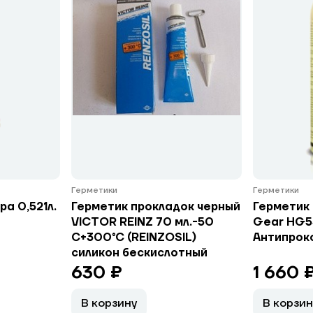
Герметики
Герметики
а 0,521л.
Герметик прокладок черный
Герметик 
VICTOR REINZ 70 мл.-50
Gear HG5
С+300°С (REINZOSIL)
Антипрок
силикон бескислотный
630 ₽
1 660 
В корзину
В корзин