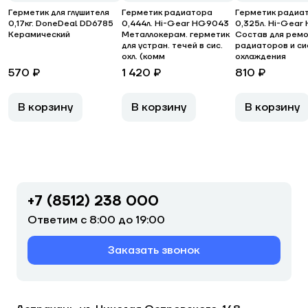
Герметик для глушителя
Герметик радиатора
Герметик радиа
0,17кг. DoneDeal DD6785
0,444л. Hi-Gear HG9043
0,325л. Hi-Gea
Керамический
Металлокерам. герметик
Состав для рем
для устран. течей в сис.
радиаторов и с
охл. (комм
охлаждения
570 ₽
1 420 ₽
810 ₽
В корзину
В корзину
В корзину
+7 (8512) 238 000
Ответим с 8:00 до 19:00
Заказать звонок