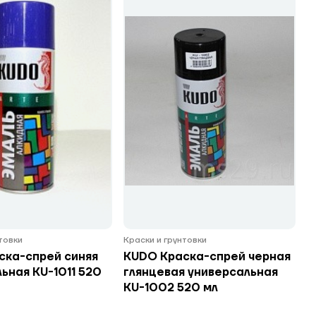
нтовки
Краски и грунтовки
ска-спрей синяя
KUDO Краска-спрей черная
ьная KU-1011 520
глянцевая универсальная
KU-1002 520 мл