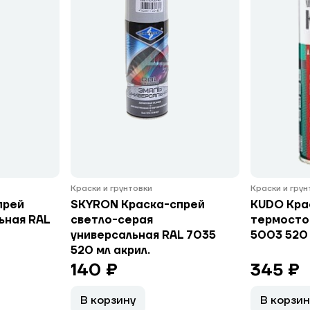
Краски и грунтовки
Краски и гру
прей
SKYRON Краска-спрей
KUDO Кра
ьная RAL
светло-серая
термосто
универсальная RAL 7035
5003 520
520 мл акрил.
140 ₽
345 ₽
В корзину
В корзин