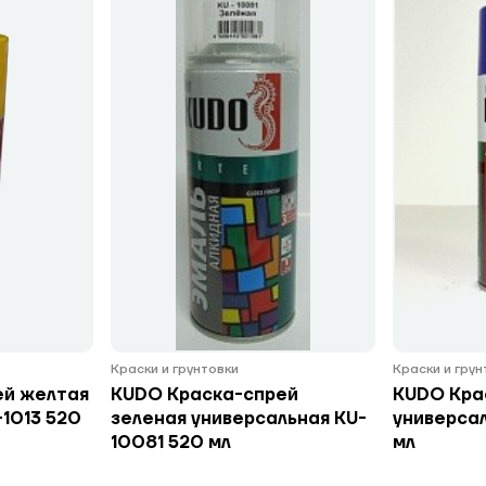
Краски и грунтовки
Краски и гру
ей желтая
KUDO Краска-спрей
KUDO Кра
-1013 520
зеленая универсальная KU-
универсал
10081 520 мл
мл