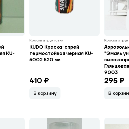
Краски и грунтовки
Краски и гру
ей
KUDO Краска-спрей
Аэрозоль
яя KU-
термостойкая черная KU-
"Эмаль ун
5002 520 мл
высокопро
Глянцевая,
9003
410 ₽
295 ₽
В корзину
В корзин