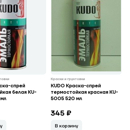
нтовки
Краски и грунтовки
ска-спрей
KUDO Краска-спрей
йкая белая KU-
термостойкая красная KU-
 мл
5005 520 мл
345 ₽
у
В корзину