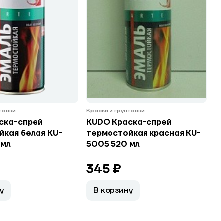
нтовки
Краски и грунтовки
ска-спрей
KUDO Краска-спрей
йкая белая KU-
термостойкая красная KU-
 мл
5005 520 мл
345 ₽
у
В корзину