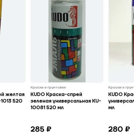
Краски и грунтовки
Краски и гру
ей желтая
KUDO Краска-спрей
KUDO Кра
-1013 520
зеленая универсальная KU-
универсал
10081 520 мл
мл
285 ₽
280 ₽