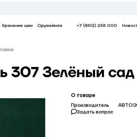
Хранение шин
Оружейная
+7 (8512) 238 000
Новос
нтовки
ль 307 Зелёный са
О товаре
Производитель
АВТО
Задать вопрос