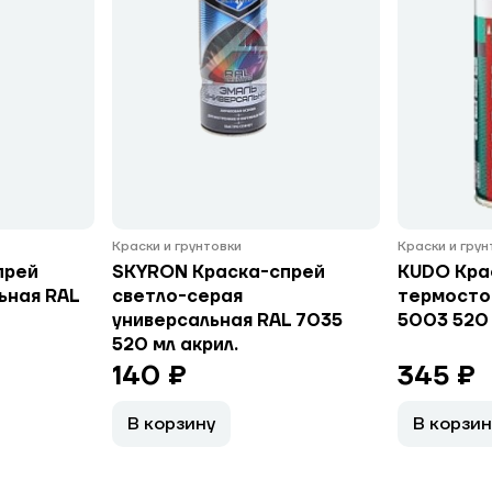
Краски и грунтовки
Краски и гру
прей
SKYRON Краска-спрей
KUDO Кра
ьная RAL
светло-серая
термосто
универсальная RAL 7035
5003 520
520 мл акрил.
140 ₽
345 ₽
В корзину
В корзин