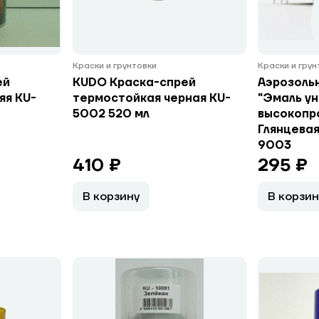
Краски и грунтовки
Краски и гру
ей
KUDO Краска-спрей
Аэрозоль
яя KU-
термостойкая черная KU-
"Эмаль ун
5002 520 мл
высокопро
Глянцевая,
9003
410 ₽
295 ₽
В корзину
В корзин