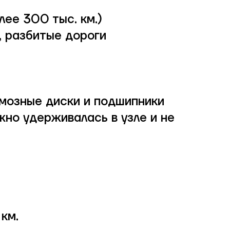
ее 300 тыс. км.)
, разбитые дороги
рмозные диски и подшипники
жно удерживалась в узле и не
км.