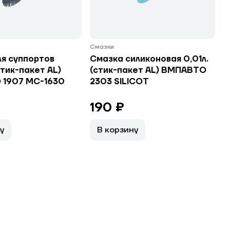
Смазки
ля суппортов
Смазка силиконовая 0,01л.
стик-пакет AL)
(стик-пакет AL) ВМПАВТО
1907 МС-1630
2303 SILICOT
190 ₽
у
В корзину