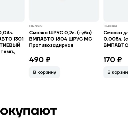
Смазки
Смазки
,03л.
Смазка ШРУС 0,2л. (туба)
Смазка д
АВТО 1301
ВМПАВТО 1804 ШРУС МС
0,005л. (
ЛИТИЕВЫЙ
Противозадирная
ВМПАВТО 
темп.,
490 ₽
170 ₽
В корзину
В корзин
покупают