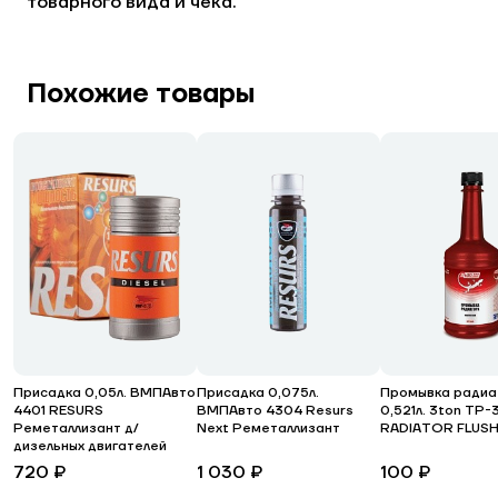
товарного вида и чека.
Похожие товары
Присадка 0,05л. ВМПАвто
Присадка 0,075л.
Промывка радиа
4401 RESURS
ВМПАвто 4304 Resurs
0,521л. 3ton ТР-
Реметаллизант д/
Next Реметаллизант
RADIATOR FLUS
дизельных двигателей
720 ₽
1 030 ₽
100 ₽