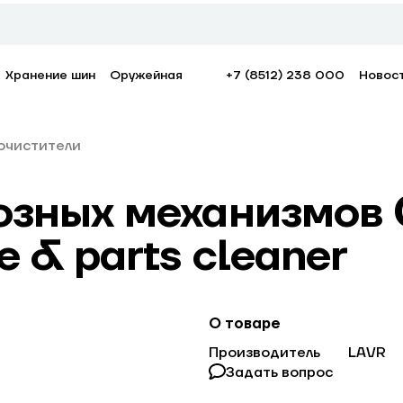
Хранение шин
Оружейная
+7 (8512) 238 000
Новос
очистители
зных механизмов 0
 & parts cleaner
О товаре
Производитель
LAVR
Задать вопрос