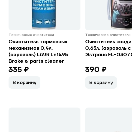
Технические очистители
Технические очистители
Очиститель тормозных
Очиститель конд
механизмов 0,4л.
0,65л. (аэрозоль с
(аэрозоль) LAVR Ln1495
Элтранс EL-0307.
Brake & parts cleaner
335 ₽
390 ₽
В корзину
В корзину