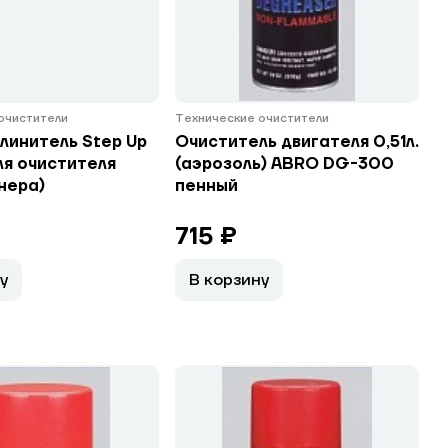
очистители
Технические очистители
линитель Step Up
Очиститель двигателя 0,51л.
ля очистителя
(аэрозоль) ABRO DG-300
нера)
пенный
715 ₽
у
В корзину