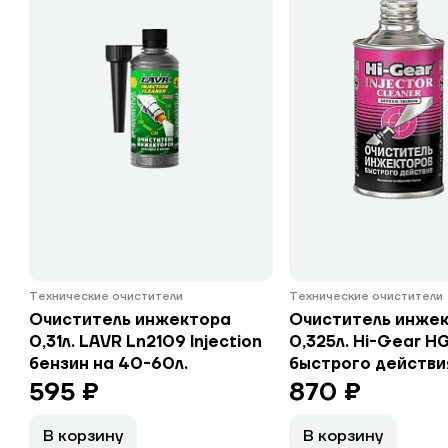
Технические очистители
Технические очистители
Очиститель инжектора
Очиститель инже
0,31л. LAVR Ln2109 Injection
0,325л. Hi-Gear H
бензин на 40-60л.
быстрого действия
595 ₽
870 ₽
В корзину
В корзину