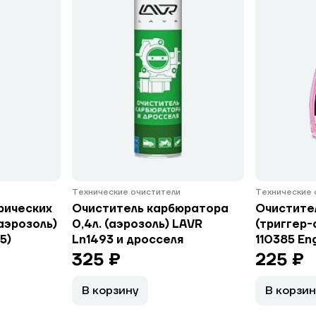
Технические очистители
Технические 
рических
Очиститель карбюратора
Очистител
(аэрозоль)
0,4л. (аэрозоль) LAVR
(триггер
5)
Ln1493 и дросселя
110385 En
325 ₽
225 ₽
В корзину
В корзин