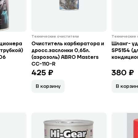
Технические очистители
Технические 
иционера
Очиститель карбюратора и
Шланг- уд
 трубкой)
дросс.заслонки 0,65л.
SP5154 (д
06
(аэрозоль) ABRO Masters
кондицио
CC-110-R
425 ₽
380 ₽
В корзину
В корзин