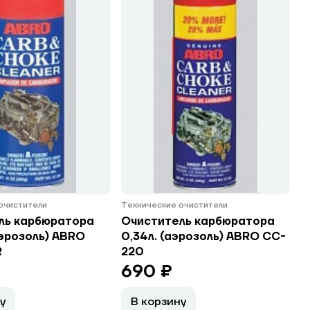
очистители
Технические очистители
ль карбюратора
Очиститель карбюратора
аэрозоль) ABRO
0,34л. (аэрозоль) ABRO CC-
R
220
690 ₽
у
В корзину