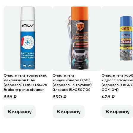
Очиститель тормозных
Очиститель
Очиститель кар
механизмов 0,4л.
кондиционера 0,65л.
и дросс.заслонки
(аэрозоль) LAVR Ln1495
(аэрозоль с трубкой)
(аэрозоль) ABR
Brake & parts cleaner
Элтранс EL-0307.06
CC-110-R
335 ₽
390 ₽
425 ₽
В корзину
В корзину
В корзину