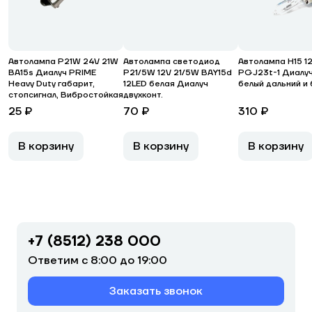
Автолампа P21W 24V 21W
Автолампа светодиод
Автолампа H15 1
BA15s Диалуч PRIME
P21/5W 12V 21/5W ВАY15d
PGJ23t-1 Диалу
Heavy Duty габарит,
12LED белая Диалуч
белый дальний и
стопсигнал, Вибростойкая
двухконт.
25 ₽
70 ₽
310 ₽
В корзину
В корзину
В корзину
+7 (8512) 238 000
Ответим с 8:00 до 19:00
Заказать звонок