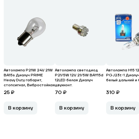
Автолампа P21W 24V 21W
Автолампа светодиод
Автолампа H15 1
BA15s Диалуч PRIME
P21/5W 12V 21/5W ВАY15d
PGJ23t-1 Диалу
Heavy Duty габарит,
12LED белая Диалуч
белый дальний и
стопсигнал, Вибростойкая
двухконт.
25 ₽
70 ₽
310 ₽
В корзину
В корзину
В корзину