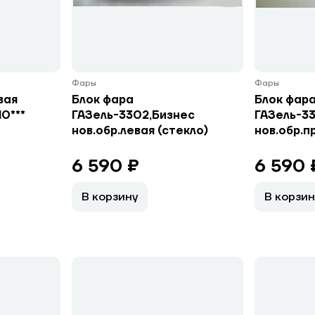
Фары
Фары
вая
Блок фара
Блок фар
0***
ГАЗель-3302,Бизнес
ГАЗель-3
нов.обр.левая (стекло)
нов.обр.п
6 590 ₽
6 590 
В корзину
В корзин