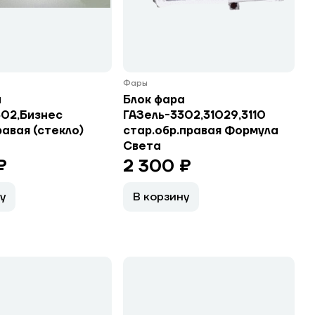
Фары
а
Блок фара
302,Бизнес
ГАЗель-3302,31029,3110
равая (стекло)
стар.обр.правая Формула
Света
₽
2 300 ₽
у
В корзину