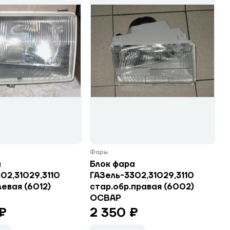
Фары
а
Блок фара
02,31029,3110
ГАЗель-3302,31029,3110
левая (6012)
стар.обр.правая (6002)
ОСВАР
₽
2 350 ₽