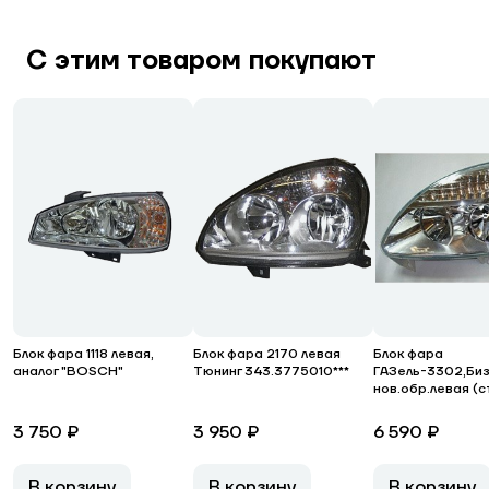
С этим товаром покупают
Блок фара 1118 левая,
Блок фара 2170 левая
Блок фара
аналог "BOSCH"
Тюнинг 343.3775010***
ГАЗель-3302,Би
нов.обр.левая (с
3 750 ₽
3 950 ₽
6 590 ₽
В корзину
В корзину
В корзину