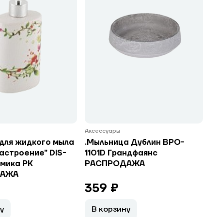
Аксессуары
 для жидкого мыла
.Мыльница Дублин BPO-
астроение" DIS-
1101D Грандфаянс
амика РК
РАСПРОДАЖА
ДАЖА
359 ₽
у
В корзину