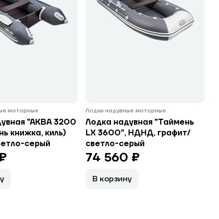
ные моторные
Лодки надувные моторные
дувная "АКВА 3200
Лодка надувная "Таймень
нь книжка, киль)
LX 3600", НДНД, графит/
ветло-серый
светло-серый
 ₽
74 560 ₽
у
В корзину