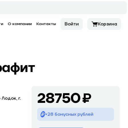
Войти
Корзина
ти
О компании
Контакты
рафит
28750 ₽
Лодок, г.
+28 бонусных рублей