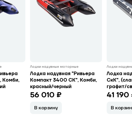
е
Лодки надувные моторные
Лодки надув
Ривьера
Лодка надувная "Ривьера
Лодка на
, Комби,
Компакт 3400 СК", Комби,
СкК", (сла
ий
красный/черный
графит/с
56 010 ₽
41 190
В корзину
В корзин