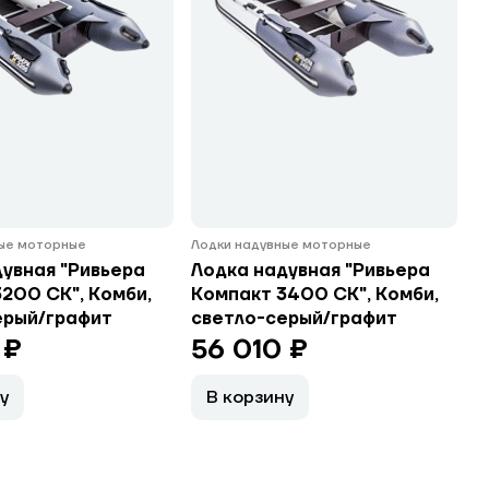
ные моторные
Лодки надувные моторные
увная "Ривьера
Лодка надувная "Ривьера
200 СК", Комби,
Компакт 3400 СК", Комби,
ерый/графит
светло-серый/графит
 ₽
56 010 ₽
у
В корзину