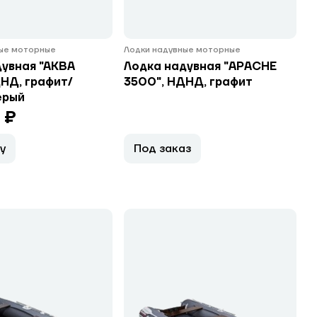
ные моторные
Лодки надувные моторные
дувная "АКВА
Лодка надувная "APACHE
НД, графит/
3500", НДНД, графит
ерый
 ₽
у
Под заказ