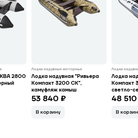
е
Лодки надувные моторные
Лодки надув
АКВА 2800
Лодка надувная "Ривьера
Лодка над
ерный
Компакт 3200 СК",
Компакт 3
камуфляж камыш
светло-с
53 840 ₽
48 510
В корзину
В корзин