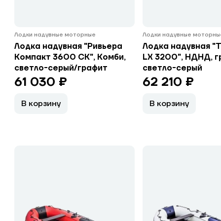
Лодки надувные моторные
Лодки надувные моторны
Лодка надувная "Ривьера
Лодка надувная "
Компакт 3600 СК", Комби,
LX 3200", НДНД, г
светло-серый/графит
светло-серый
61 030 ₽
62 210 ₽
В корзину
В корзину