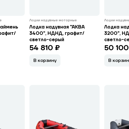
е
Лодки надувные моторные
Лодки надув
Таймень
Лодка надувная "АКВА
Лодка на
рафит/
3400", НДНД, графит/
3200", НД
светло-серый
светло-с
54 810 ₽
50 100
В корзину
В корзин