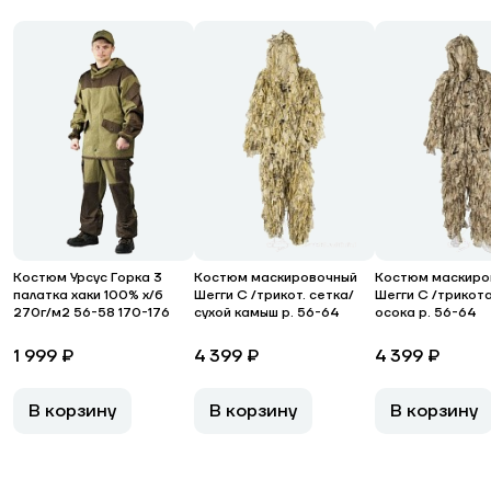
Костюм Урсус Горка 3
Костюм маскировочный
Костюм маскиро
палатка хаки 100% х/б
Шегги С /трикот. сетка/
Шегги С /трикот
270г/м2 56-58 170-176
сухой камыш р. 56-64
осока р. 56-64
1 999 ₽
4 399 ₽
4 399 ₽
В корзину
В корзину
В корзину