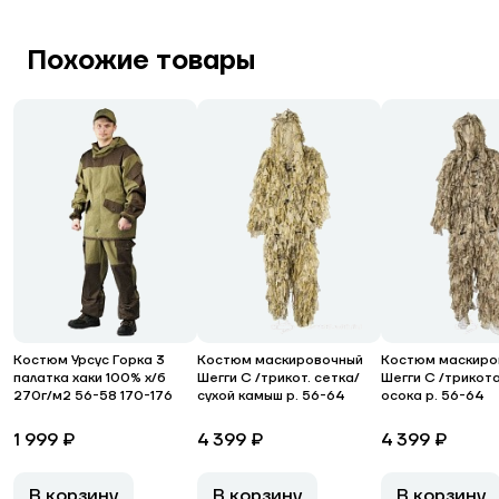
Похожие товары
Костюм Урсус Горка 3
Костюм маскировочный
Костюм маскиро
палатка хаки 100% х/б
Шегги С /трикот. сетка/
Шегги С /трикот
270г/м2 56-58 170-176
сухой камыш р. 56-64
осока р. 56-64
1 999 ₽
4 399 ₽
4 399 ₽
В корзину
В корзину
В корзину