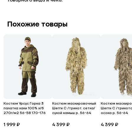
товарного вида и чека.
Похожие товары
Костюм Урсус Горка 3
Костюм маскировочный
Костюм маскиро
палатка хаки 100% х/б
Шегги С /трикот. сетка/
Шегги С /трикот
270г/м2 56-58 170-176
сухой камыш р. 56-64
осока р. 56-64
1 999 ₽
4 399 ₽
4 399 ₽