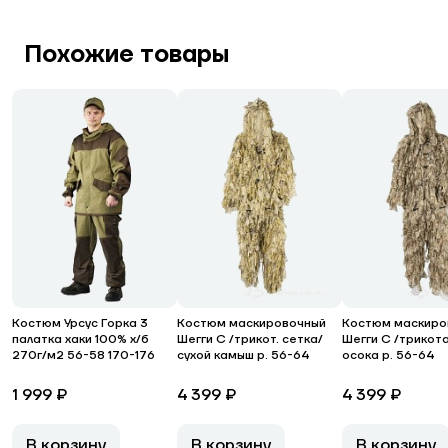
Похожие товары
Костюм Урсус Горка 3
Костюм маскировочный
Костюм маскиро
палатка хаки 100% х/б
Шегги С /трикот. сетка/
Шегги С /трикот
270г/м2 56-58 170-176
сухой камыш р. 56-64
осока р. 56-64
1 999 ₽
4 399 ₽
4 399 ₽
В корзину
В корзину
В корзину