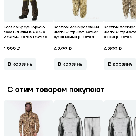
Костюм Урсус Горка 3
Костюм маскировочный
Костюм маскиро
палатка хаки 100% х/б
Шегги С /трикот. сетка/
Шегги С /трикот
270г/м2 56-58 170-176
сухой камыш р. 56-64
осока р. 56-64
1 999 ₽
4 399 ₽
4 399 ₽
В корзину
В корзину
В корзину
С этим товаром покупают