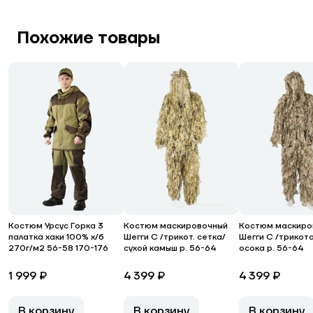
Похожие товары
Костюм Урсус Горка 3
Костюм маскировочный
Костюм маскиро
палатка хаки 100% х/б
Шегги С /трикот. сетка/
Шегги С /трикот
270г/м2 56-58 170-176
сухой камыш р. 56-64
осока р. 56-64
1 999 ₽
4 399 ₽
4 399 ₽
В корзину
В корзину
В корзину