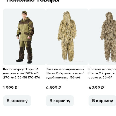
Костюм Урсус Горка 3
Костюм маскировочный
Костюм маскиро
палатка хаки 100% х/б
Шегги С /трикот. сетка/
Шегги С /трикот
270г/м2 56-58 170-176
сухой камыш р. 56-64
осока р. 56-64
1 999 ₽
4 399 ₽
4 399 ₽
В корзину
В корзину
В корзину