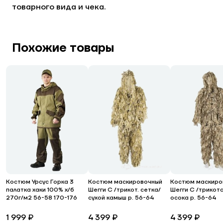
товарного вида и чека.
Похожие товары
Костюм Урсус Горка 3
Костюм маскировочный
Костюм маскиро
палатка хаки 100% х/б
Шегги С /трикот. сетка/
Шегги С /трикот
270г/м2 56-58 170-176
сухой камыш р. 56-64
осока р. 56-64
1 999 ₽
4 399 ₽
4 399 ₽