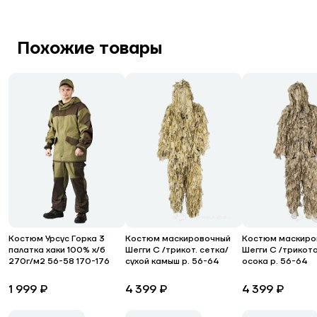
Похожие товары
Костюм Урсус Горка 3
Костюм маскировочный
Костюм маскиро
палатка хаки 100% х/б
Шегги С /трикот. сетка/
Шегги С /трикот
270г/м2 56-58 170-176
сухой камыш р. 56-64
осока р. 56-64
1 999 ₽
4 399 ₽
4 399 ₽