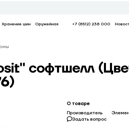
Хранение шин
Оружейная
+7 (8512) 238 000
Новос
юмы
osit" софтшелл (Цве
76)
О товаре
Производитель
Элемен
Задать вопрос