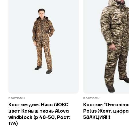
Костюмы
Костюмы
Костюм дем. Никс ЛЮКС
Костюм "Geronim
цвет Камыш ткань Alova
Polus Желт. цифра
windblock (р 48-50, Рост:
58АКЦИЯ!!!
176)