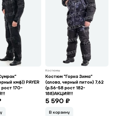
Костюмы
Сумрак"
Костюм "Горка Зима"
ерный кмф)) PAYER
(алова, черный питон) 7,62
 рост 170-
(р.56-58 рост 182-
!!!
188)АКЦИЯ!!!
₽
5 590 ₽
у
В корзину