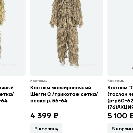
Костюмы
Костюмы
очный
Костюм маскировочный
Костюм "
сетка/
Шегги С /трикотаж сетка/
(таслан,ч
-64
осока р. 56-64
(р-р60-62
176)АКЦИЯ
4 399 ₽
5 100 
В корзину
В корзин