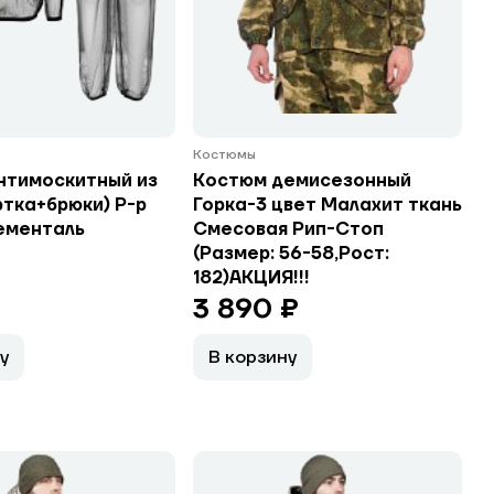
Костюмы
нтимоскитный из
Костюм демисезонный
ртка+брюки) Р-р
Горка-3 цвет Малахит ткань
ементаль
Смесовая Рип-Стоп
(Размер: 56-58,Рост:
182)АКЦИЯ!!!
3 890 ₽
у
В корзину