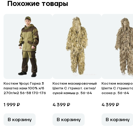
Похожие товары
Костюм Урсус Горка 3
Костюм маскировочный
Костюм маскиро
палатка хаки 100% х/б
Шегги С /трикот. сетка/
Шегги С /трикот
270г/м2 56-58 170-176
сухой камыш р. 56-64
осока р. 56-64
1 999 ₽
4 399 ₽
4 399 ₽
В корзину
В корзину
В корзину