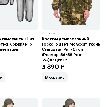
Костюмы
нтимоскитный из
Костюм демисезонный
ртка+брюки) Р-р
Горка-3 цвет Малахит ткань
ементаль
Смесовая Рип-Стоп
(Размер: 56-58,Рост:
182)АКЦИЯ!!!
3 890 ₽
у
В корзину