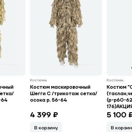
Костюмы
Костюмы
очный
Костюм маскировочный
Костюм "
сетка/
Шегги С /трикотаж сетка/
(таслан,ч
-64
осока р. 56-64
(р-р60-62
176)АКЦИЯ
4 399 ₽
5 100 
В корзину
В корзин