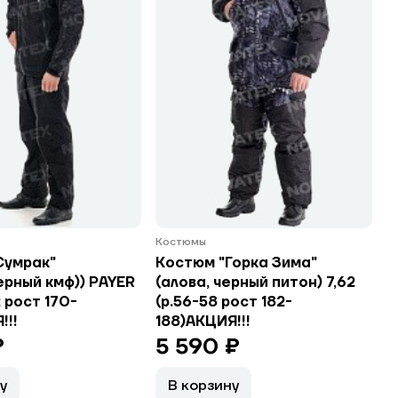
Костюмы
Сумрак"
Костюм "Горка Зима"
ерный кмф)) PAYER
(алова, черный питон) 7,62
 рост 170-
(р.56-58 рост 182-
!!!
188)АКЦИЯ!!!
₽
5 590 ₽
у
В корзину