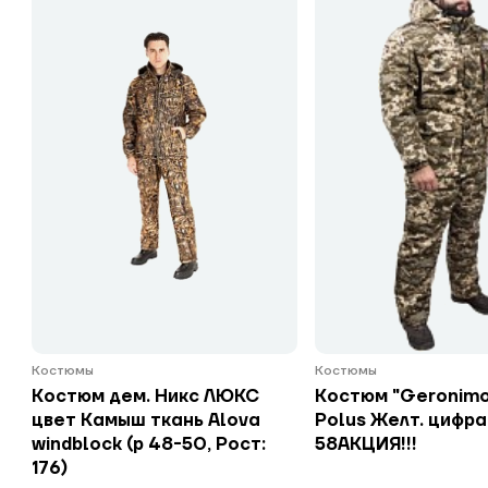
Костюмы
Костюмы
Костюм дем. Никс ЛЮКС
Костюм "Geronim
цвет Камыш ткань Alova
Polus Желт. цифра
windblock (р 48-50, Рост:
58АКЦИЯ!!!
176)