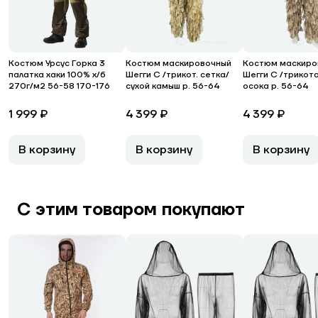
Костюм Урсус Горка 3
Костюм маскировочный
Костюм маскиро
палатка хаки 100% х/б
Шегги С /трикот. сетка/
Шегги С /трикот
270г/м2 56-58 170-176
сухой камыш р. 56-64
осока р. 56-64
1 999 ₽
4 399 ₽
4 399 ₽
В корзину
В корзину
В корзину
С этим товаром покупают