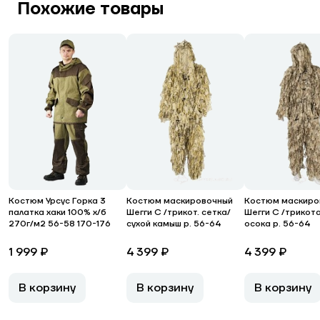
Похожие товары
Костюм Урсус Горка 3
Костюм маскировочный
Костюм маскиро
палатка хаки 100% х/б
Шегги С /трикот. сетка/
Шегги С /трикот
270г/м2 56-58 170-176
сухой камыш р. 56-64
осока р. 56-64
1 999 ₽
4 399 ₽
4 399 ₽
В корзину
В корзину
В корзину