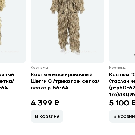
Костюмы
Костюмы
очный
Костюм маскировочный
Костюм "
сетка/
Шегги С /трикотаж сетка/
(таслан,ч
-64
осока р. 56-64
(р-р60-62
176)АКЦИЯ
4 399 ₽
5 100 
В корзину
В корзин