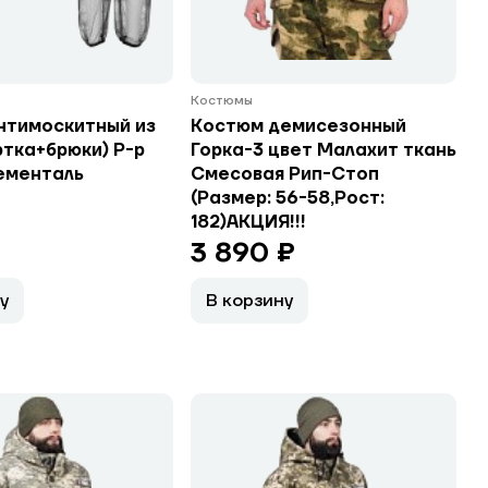
Костюмы
нтимоскитный из
Костюм демисезонный
ртка+брюки) Р-р
Горка-3 цвет Малахит ткань
ементаль
Смесовая Рип-Стоп
(Размер: 56-58,Рост:
182)АКЦИЯ!!!
3 890 ₽
у
В корзину