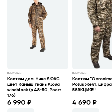
Костюмы
Костюмы
Костюм дем. Никс ЛЮКС
Костюм "Geronim
цвет Камыш ткань Alova
Polus Желт. цифра
windblock (р 48-50, Рост:
58АКЦИЯ!!!
176)
6 990 ₽
4 690 ₽