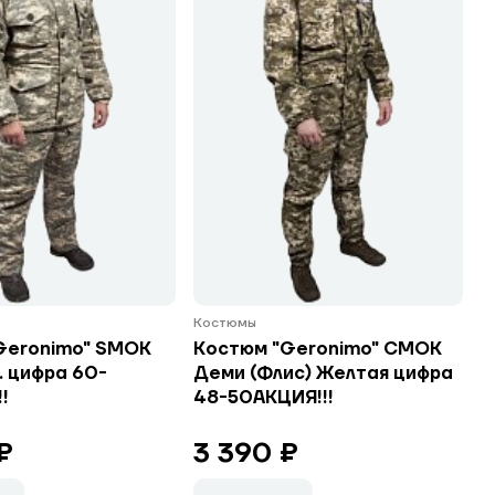
Костюмы
Geronimo" SMOK
Костюм "Geronimo" СМОК
. цифра 60-
Деми (Флис) Желтая цифра
!
48-50АКЦИЯ!!!
₽
3 390 ₽