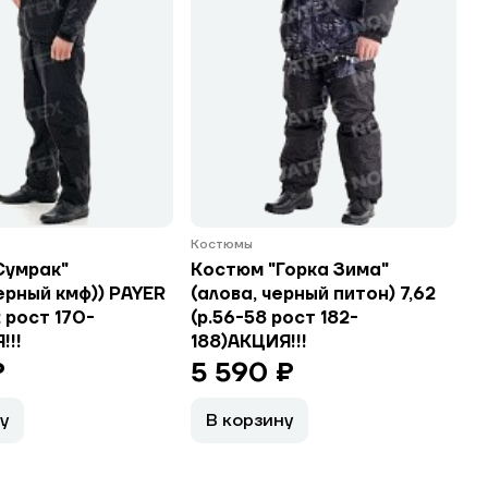
Костюмы
Сумрак"
Костюм "Горка Зима"
ерный кмф)) PAYER
(алова, черный питон) 7,62
 рост 170-
(р.56-58 рост 182-
!!!
188)АКЦИЯ!!!
₽
5 590 ₽
у
В корзину