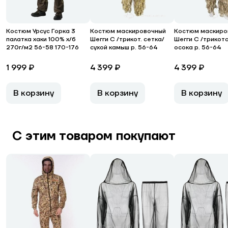
Костюм Урсус Горка 3
Костюм маскировочный
Костюм маскиро
палатка хаки 100% х/б
Шегги С /трикот. сетка/
Шегги С /трикот
270г/м2 56-58 170-176
сухой камыш р. 56-64
осока р. 56-64
1 999 ₽
4 399 ₽
4 399 ₽
В корзину
В корзину
В корзину
С этим товаром покупают