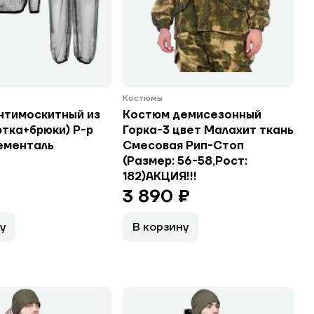
Костюмы
нтимоскитный из
Костюм демисезонный
ртка+брюки) Р-р
Горка-3 цвет Малахит ткань
ементаль
Смесовая Рип-Стоп
(Размер: 56-58,Рост:
182)АКЦИЯ!!!
3 890 ₽
у
В корзину