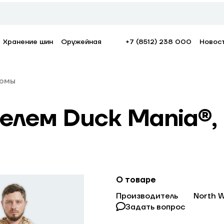
Хранение шин
Оружейная
+7 (8512) 238 000
Новос
юмы
лем Duck Mania®, U
О товаре
Производитель
North 
Задать вопрос