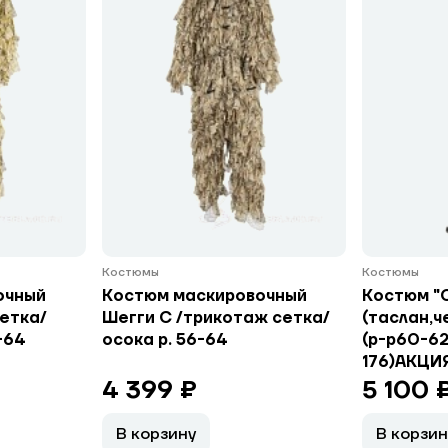
Костюмы
Костюмы
очный
Костюм маскировочный
Костюм "
сетка/
Шегги С /трикотаж сетка/
(таслан,ч
-64
осока р. 56-64
(р-р60-62
176)АКЦИЯ
4 399 ₽
5 100 
В корзину
В корзин