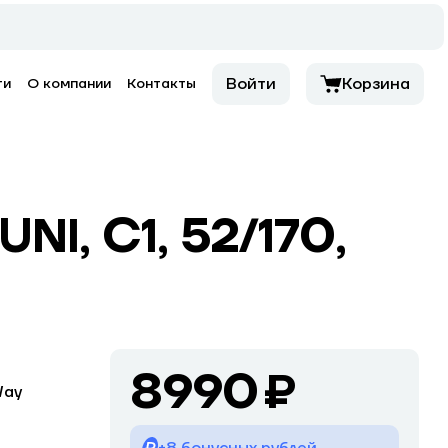
Войти
Корзина
ти
О компании
Контакты
NI, C1, 52/170,
8990 ₽
Way