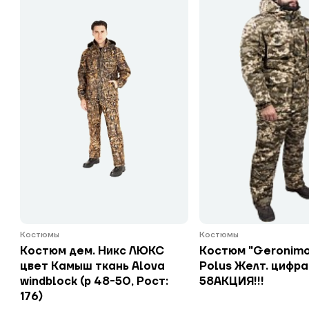
Костюмы
Костюмы
Костюм дем. Никс ЛЮКС
Костюм "Geronim
цвет Камыш ткань Alova
Polus Желт. цифра
windblock (р 48-50, Рост:
58АКЦИЯ!!!
176)