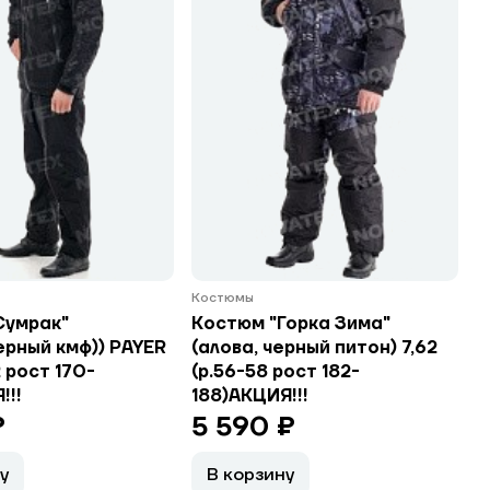
Костюмы
Сумрак"
Костюм "Горка Зима"
ерный кмф)) PAYER
(алова, черный питон) 7,62
 рост 170-
(р.56-58 рост 182-
!!!
188)АКЦИЯ!!!
₽
5 590 ₽
у
В корзину