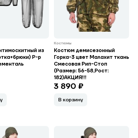
Костюмы
нтимоскитный из
Костюм демисезонный
ртка+брюки) Р-р
Горка-3 цвет Малахит ткань
ементаль
Смесовая Рип-Стоп
(Размер: 56-58,Рост:
182)АКЦИЯ!!!
3 890 ₽
у
В корзину