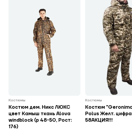
Костюмы
Костюмы
Костюм дем. Никс ЛЮКС
Костюм "Geronim
цвет Камыш ткань Alova
Polus Желт. цифра
windblock (р 48-50, Рост:
58АКЦИЯ!!!
176)