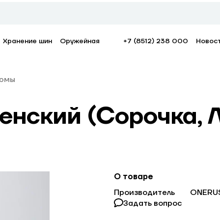
Хранение шин
Оружейная
+7 (8512) 238 000
Новос
юмы
нский (Сорочка, Л
О товаре
Производитель
ONERU
Задать вопрос