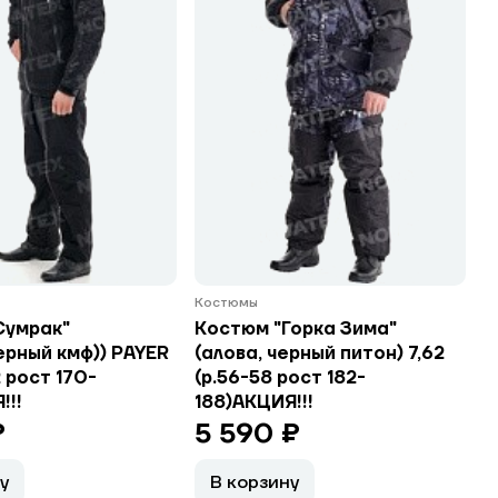
Костюмы
Сумрак"
Костюм "Горка Зима"
ерный кмф)) PAYER
(алова, черный питон) 7,62
 рост 170-
(р.56-58 рост 182-
!!!
188)АКЦИЯ!!!
₽
5 590 ₽
у
В корзину