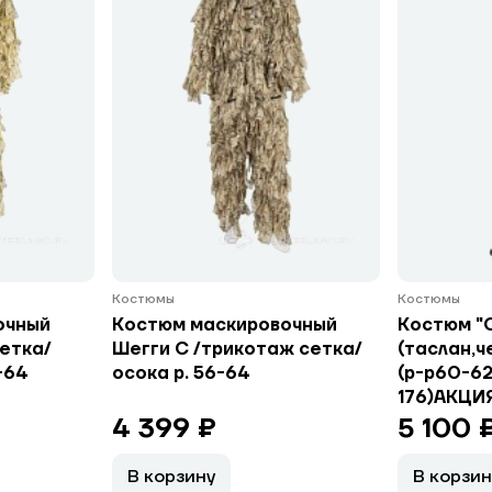
Костюмы
Костюмы
очный
Костюм маскировочный
Костюм "
сетка/
Шегги С /трикотаж сетка/
(таслан,ч
-64
осока р. 56-64
(р-р60-62
176)АКЦИЯ
4 399 ₽
5 100 
В корзину
В корзин