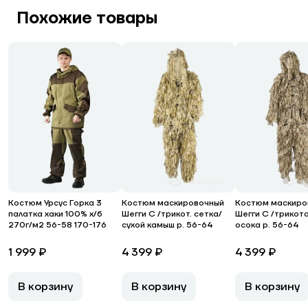
Похожие товары
Костюм Урсус Горка 3
Костюм маскировочный
Костюм маскиро
палатка хаки 100% х/б
Шегги С /трикот. сетка/
Шегги С /трикот
270г/м2 56-58 170-176
сухой камыш р. 56-64
осока р. 56-64
1 999 ₽
4 399 ₽
4 399 ₽
В корзину
В корзину
В корзину