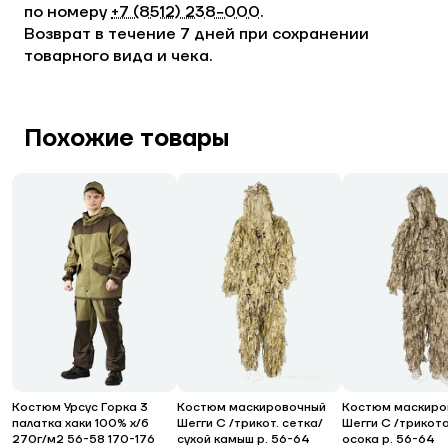
по номеру
+7 (8512) 238−000
.
Возврат в течение 7 дней при сохранении
товарного вида и чека.
Похожие товары
Костюм Урсус Горка 3
Костюм маскировочный
Костюм маскиро
палатка хаки 100% х/б
Шегги С /трикот. сетка/
Шегги С /трикот
270г/м2 56-58 170-176
сухой камыш р. 56-64
осока р. 56-64