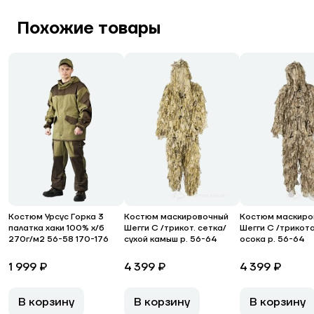
Похожие товары
Костюм Урсус Горка 3
Костюм маскировочный
Костюм маскиро
палатка хаки 100% х/б
Шегги С /трикот. сетка/
Шегги С /трикот
270г/м2 56-58 170-176
сухой камыш р. 56-64
осока р. 56-64
1 999 ₽
4 399 ₽
4 399 ₽
В корзину
В корзину
В корзину