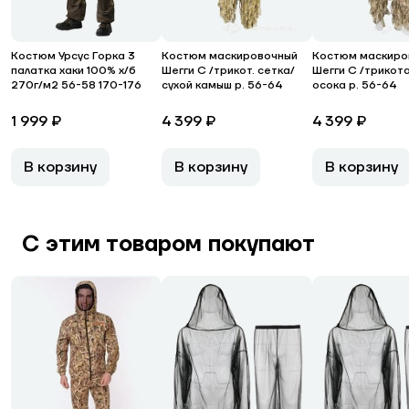
Костюм Урсус Горка 3
Костюм маскировочный
Костюм маскиро
палатка хаки 100% х/б
Шегги С /трикот. сетка/
Шегги С /трикот
270г/м2 56-58 170-176
сухой камыш р. 56-64
осока р. 56-64
1 999 ₽
4 399 ₽
4 399 ₽
В корзину
В корзину
В корзину
С этим товаром покупают