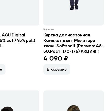
Куртки
. ACU Digital
Куртка демисезонная
5% cot./45% pol.)
Камелот цвет Милитари
XL
ткань Softshell (Размер: 48-
50,Рост: 170-176) АКЦИЯ!!!
4 090 ₽
у
В корзину