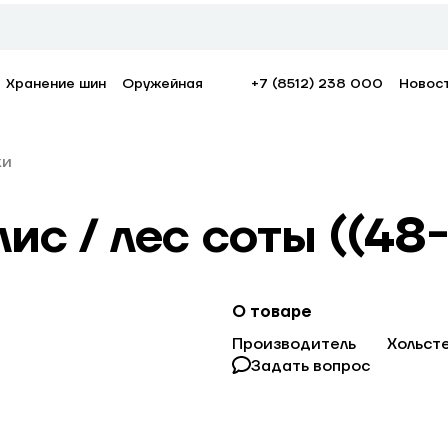
Хранение шин
Оружейная
+7 (8512) 238 000
Новос
ки
ис / лес соты ((48-
О товаре
Производитель
Хольст
Задать вопрос