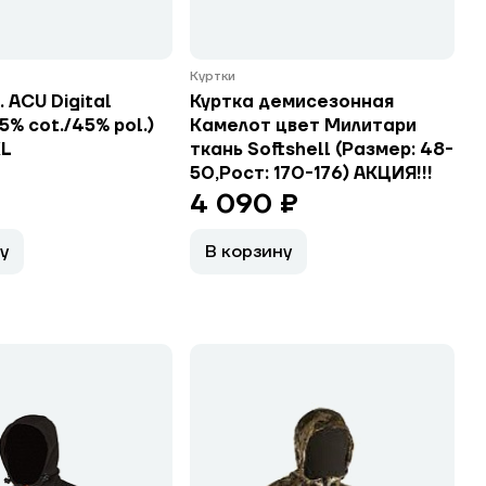
Куртки
. ACU Digital
Куртка демисезонная
5% cot./45% pol.)
Камелот цвет Милитари
XL
ткань Softshell (Размер: 48-
50,Рост: 170-176) АКЦИЯ!!!
4 090 ₽
у
В корзину