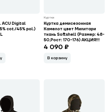
Куртки
. ACU Digital
Куртка демисезонная
5% cot./45% pol.)
Камелот цвет Милитари
XL
ткань Softshell (Размер: 48-
50,Рост: 170-176) АКЦИЯ!!!
4 090 ₽
у
В корзину