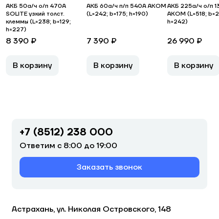
АКБ 50а/ч о/п 470A
АКБ 60а/ч п/п 540A АКОМ
АКБ 225а/ч о/п 
SOLITE узкий толст.
(L=242; b=175; h=190)
АКОМ (L=518; b=2
клеммы (L=238; b=129;
h=242)
h=227)
8 390 ₽
7 390 ₽
26 990 ₽
В корзину
В корзину
В корзину
+7 (8512) 238 000
Ответим с 8:00 до 19:00
Заказать звонок
Астрахань, ул. Николая Островского, 148