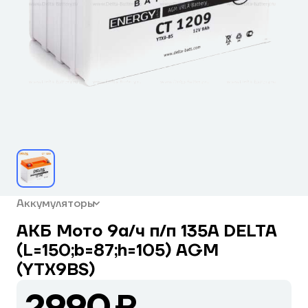
Аккумуляторы
АКБ Мото 9а/ч п/п 135А DELTA
(L=150;b=87;h=105) AGM
(YTX9BS)
2990 ₽