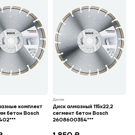
Диски
мазные комплект
Диск алмазный 115х22,2
5 мм бетон Bosch
сегмент бетон Bosch
02***
2608600354***