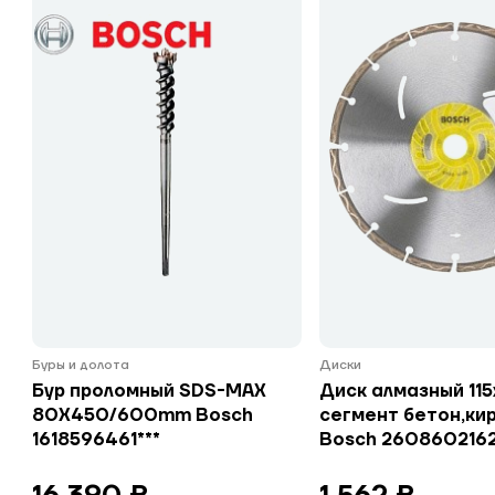
Буры и долота
Диски
Бур проломный SDS-MAX
Диск алмазный 115
80Х450/600mm Bosch
сегмент бетон,ки
1618596461***
Bosch 2608602162