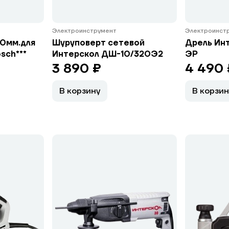
Электроинструмент
Электроинст
10мм.для
Шуруповерт сетевой
Дрель Ин
sch***
Интерскол ДШ-10/320Э2
ЭР
3 890 ₽
4 490 
В корзину
В корзин