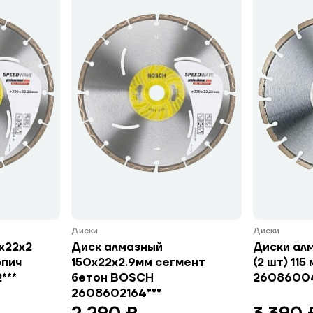
Диски
Диски
х22х2
Диск алмазный
Диски ал
рпич
150х22х2.9мм сегмент
(2 шт) 11
***
бетон BOSCH
26086004
2608602164***