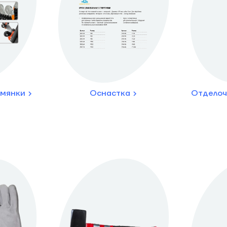
емянки
Оснастка
Отделоч