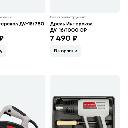
румент
Электроинструмент
терскол ДУ-13/780
Дрель Интерскол
ДУ-16/1000 ЭР
₽
7 490 ₽
у
В корзину