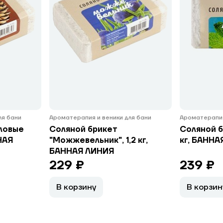
ля бани
Ароматерапия и веники для бани
Ароматерапия
ловые
Соляной брикет
Соляной б
НАЯ
"Можжевельник", 1,2 кг,
кг, БАННА
БАННАЯ ЛИНИЯ
229 ₽
239 ₽
В корзину
В корзин