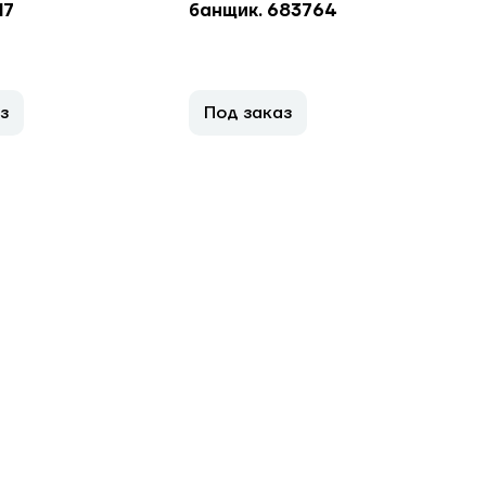
17
банщик. 683764
з
Под заказ