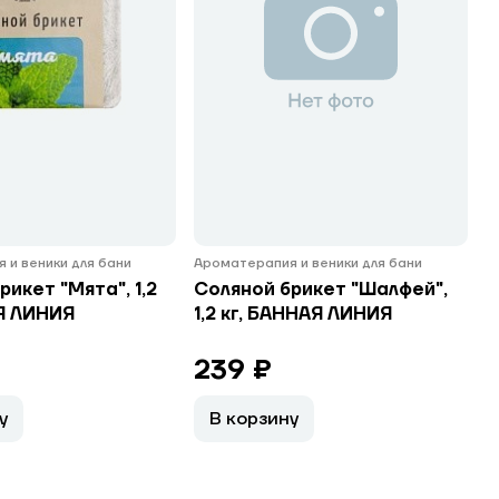
 и веники для бани
Ароматерапия и веники для бани
рикет "Мята", 1,2
Соляной брикет "Шалфей",
Я ЛИНИЯ
1,2 кг, БАННАЯ ЛИНИЯ
239 ₽
у
В корзину