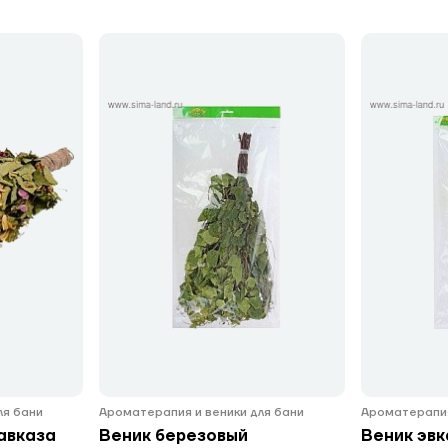
ля бани
Ароматерапия и веники для бани
Ароматерапия
авказа
Веник березовый
Веник эв