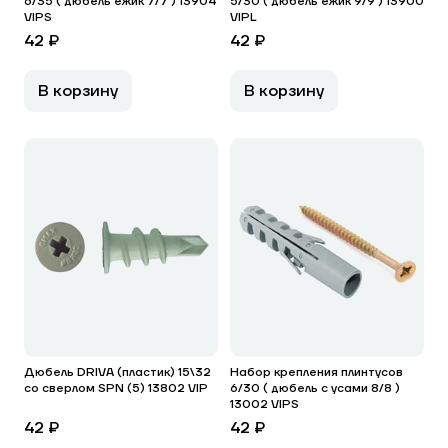
6/35 ( дюбель ежик 7/7 ) 13904
5/30 ( дюбель ежик 9/9 ) 13900
VIPS
VIPL
42 ₽
42 ₽
В корзину
В корзину
Дюбель DRIVA (пластик) 15\32
Набор крепления плинтусов
со сверлом SPN (5) 13802 VIP
6/30 ( дюбель с усами 8/8 )
13002 VIPS
42 ₽
42 ₽