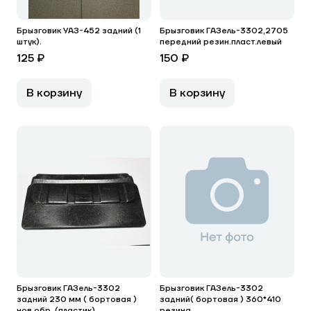
Брызговик УАЗ-452 задний (1
Брызговик ГАЗель-3302,2705
штук).
передний резин.пласт.левый
125 ₽
150 ₽
В корзину
В корзину
Брызговик ГАЗель-3302
Брызговик ГАЗель-3302
задний 230 мм ( бортовая )
задний( бортовая ) 360*410
нов.обр. (пластик)
резина