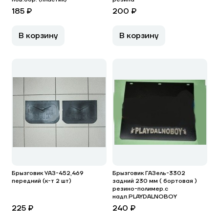
185 ₽
200 ₽
В корзину
В корзину
Брызговик УАЗ-452,469
Брызговик ГАЗель-3302
передний (к-т 2 шт)
задний 230 мм ( бортовая )
резино-полимер.с
надп.PLAYDALNOBOY
225 ₽
240 ₽