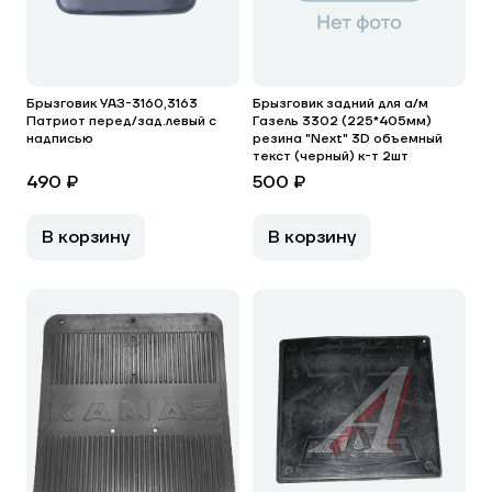
Брызговик УАЗ-3160,3163
Брызговик задний для а/м
Патриот перед/зад.левый с
Газель 3302 (225*405мм)
надписью
резина "Next" 3D объемный
текст (черный) к-т 2шт
490 ₽
500 ₽
В корзину
В корзину