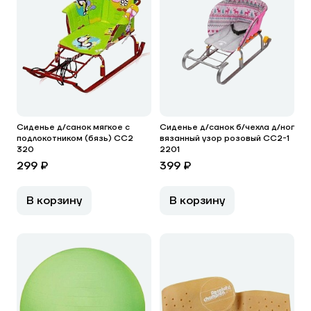
Сиденье д/санок мягкое с
Сиденье д/санок б/чехла д/ног
подлокотником (бязь) СС2
вязанный узор розовый СС2-1
320
2201
299 ₽
399 ₽
В корзину
В корзину