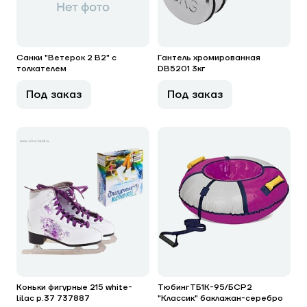
Санки "Ветерок 2 В2" с
Гантель хромированная
толкателем
DB5201 3кг
Под заказ
Под заказ
Коньки фигурные 215 white-
Тюбинг ТБ1К-95/БСР2
lilac р.37 737887
"Классик" баклажан-серебро