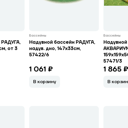
Бассейны
Бассейны
 РАДУГА,
Надувной бассейн РАДУГА,
Надувной
см, от 3
надув. дно, 147х33см,
АКВАРИУМ
57422/6
159х159х5
57471/3
1 061 ₽
1 865 
В корзину
В корзин