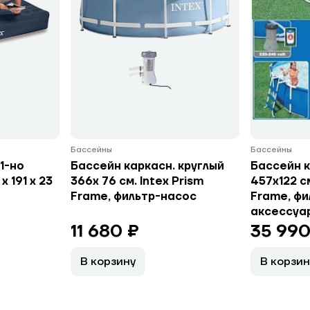
Бассейны
Бассейны
1-но
Бассейн каркасн. круглый
Бассейн к
x 191 x 23
366х 76 см. Intex Prism
457х122 с
Frame, фильтр-насос
Frame, фи
аксессуа
11 680 ₽
35 990
В корзину
В корзин