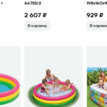
 +
64755/2
198х160х9
2 607 ₽
929 ₽
В корзину
В корзин