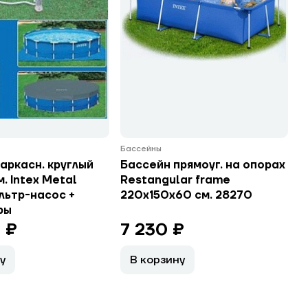
Бассейны
аркасн. круглый
Бассейн прямоуг. на опорах
м. Intex Metal
Restangular frame
льтр-насос +
220х150х60 см. 28270
ры
 ₽
7 230 ₽
у
В корзину