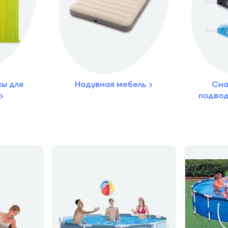
сы для
Надувная мебель
Сна
подвод