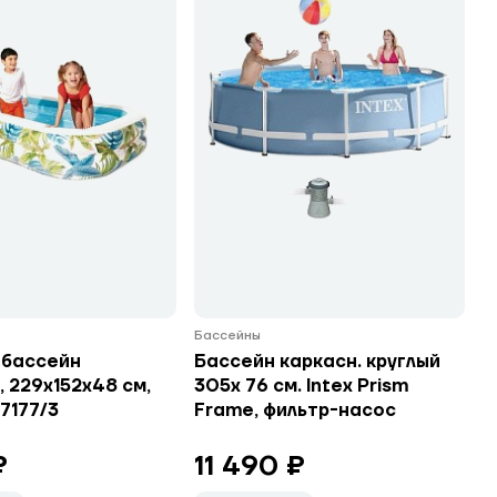
Бассейны
 бассейн
Бассейн каркасн. круглый
, 229х152х48 см,
305х 76 см. Intex Prism
57177/3
Frame, фильтр-насос
₽
11 490 ₽