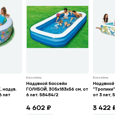
Бассейны
Бассейны
н
Надувной бассейн
Надувной
 надув.
ГОЛУБОЙ, 305х183х56 см, от
"Тропики"
6 лет
6 лет. 58484/2
от 3 лет, 
4 602 ₽
3 422 