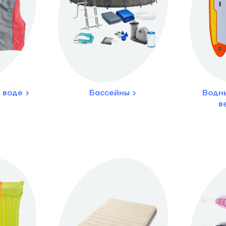
 воде
Бассейны
Водны
в