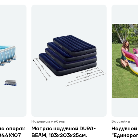
Надувная мебель
Бассейны
на опорах
Матрас надувной DURA-
Надувной
244Х107
BEAM, 183х203х25см.
"Единорог