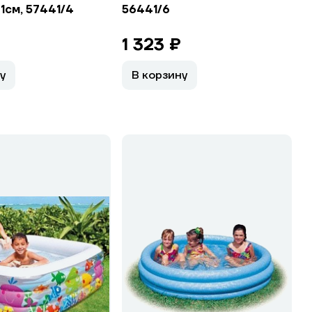
1см, 57441/4
56441/6
1 323 ₽
у
В корзину