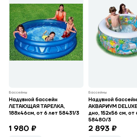
Бассейны
Бассейны
Надувной бассейн
Надувной бассей
ЛЕТАЮЩАЯ ТАРЕЛКА,
АКВАРИУМ DELUXE,
188х46см, от 6 лет 58431/3
дно, 152х56 см, от 
58480/3
1 980 ₽
2 893 ₽